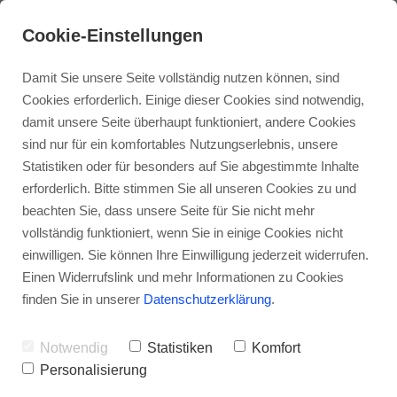
Tel.: 09391-3556
Cookie-Einstellungen
Damit Sie unsere Seite vollständig nutzen können, sind
Cookies erforderlich. Einige dieser Cookies sind notwendig,
damit unsere Seite überhaupt funktioniert, andere Cookies
sind nur für ein komfortables Nutzungserlebnis, unsere
Statistiken oder für besonders auf Sie abgestimmte Inhalte
Holzhaus
erforderlich. Bitte stimmen Sie all unseren Cookies zu und
Ihr persönliches Angebot
beachten Sie, dass unsere Seite für Sie nicht mehr
vollständig funktioniert, wenn Sie in einige Cookies nicht
Anbau
einwilligen. Sie können Ihre Einwilligung jederzeit widerrufen.
Heute erhalten Sie Ihr
Einen Widerrufslink und mehr Informationen zu Cookies
Angebot für Ihren
finden Sie in unserer
Aufstockung
Datenschutzerklärung
.
geplant
Notwendig
Statistiken
Komfort
Modernisierung
Dachmodernisierung
Personalisierung