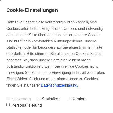
Tel.: 09391-3556
Cookie-Einstellungen
Damit Sie unsere Seite vollständig nutzen können, sind
Cookies erforderlich. Einige dieser Cookies sind notwendig,
damit unsere Seite überhaupt funktioniert, andere Cookies
sind nur für ein komfortables Nutzungserlebnis, unsere
Hausmodernisieru
Statistiken oder für besonders auf Sie abgestimmte Inhalte
Holzhaus
erforderlich. Bitte stimmen Sie all unseren Cookies zu und
ng mit Holzbau
beachten Sie, dass unsere Seite für Sie nicht mehr
vollständig funktioniert, wenn Sie in einige Cookies nicht
Freisinger –
Anbau
einwilligen. Sie können Ihre Einwilligung jederzeit widerrufen.
Einen Widerrufslink und mehr Informationen zu Cookies
Effizienz und
finden Sie in unserer
Aufstockung
Datenschutzerklärung
.
Nachhaltigkeit
Notwendig
Statistiken
Komfort
Modernisierung
Personalisierung