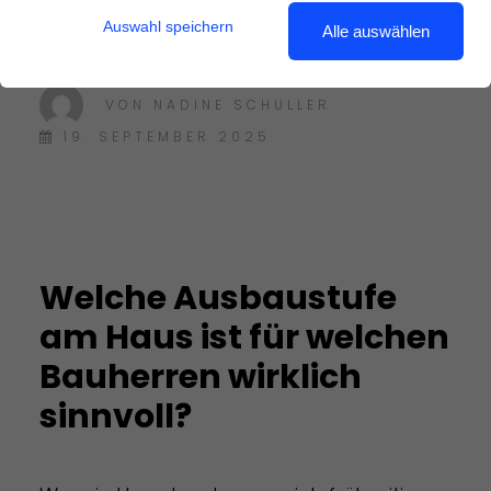
Auswahl speichern
Alle auswählen
Holzbau
VON
NADINE SCHULLER
Abbundzentrum
19. SEPTEMBER 2025
Spessartwand
Welche Ausbaustufe
am Haus ist für welchen
Bauherren wirklich
sinnvoll?