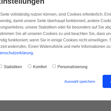
instellungen
Wir freuen uns sehr, 
gemeinsam umsetz
Seite vollständig nutzen können, sind Cookies erforderlich. Ein
endig, damit unsere Seite überhaupt funktioniert, andere Cookie
ungserlebnis, unsere Statistiken oder für besonders auf Sie ab
So geht es jetzt 
te stimmen Sie all unseren Cookies zu und beachten Sie, dass uns
ndig funktioniert, wenn Sie in einige Cookies nicht einwilligen.
Wir melden uns
rzeit widerrufen. Einen Widerrufslink und mehr Informationen z
telefonisch bei 
tenschutzerklärung
.
Wir besprechen
Statistiken
Komfort
Personalisierung
Terminwünsche 
Sie erhalten ei
Auswahl speichern
Mail.